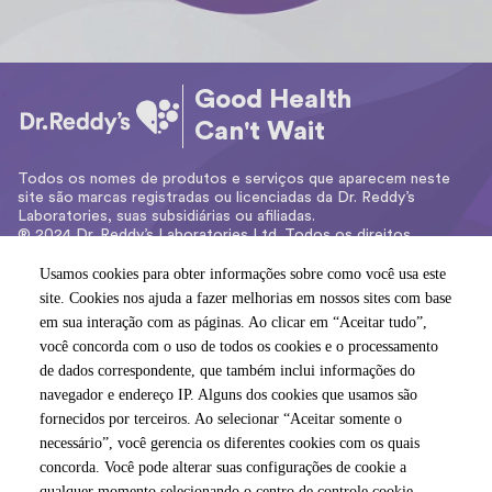
Good Health
Can't Wait
Todos os nomes de produtos e serviços que aparecem neste
site são marcas registradas ou licenciadas da Dr. Reddy’s
Laboratories, suas subsidiárias ou afiliadas.
® 2024 Dr. Reddy’s Laboratories Ltd. Todos os direitos
reservados.
Usamos cookies para obter informações sobre como você usa este
Usamos cookies para obter informações sobre como você usa este
Dr. Reddy's Farmacêutica do Brasil Ltda. – CNPJ:
site. Cookies nos ajuda a fazer melhorias em nossos sites com base
site. Cookies nos ajuda a fazer melhorias em nossos sites com base
03.978.166/0001-75
em sua interação com as páginas. Ao clicar em “Aceitar tudo”,
em sua interação com as páginas. Ao clicar em “Aceitar tudo”,
Av. Das Nações Unidas, 14171 – Ed. Rochaverá – Torre Crystal –
você concorda com o uso de todos os cookies e o processamento
você concorda com o uso de todos os cookies e o processamento
32º Andar.
CEP: 04794-000 – São Paulo / SP – Brasil
de dados correspondente, que também inclui informações do
de dados correspondente, que também inclui informações do
navegador e endereço IP. Alguns dos cookies que usamos são
navegador e endereço IP. Alguns dos cookies que usamos são
fornecidos por terceiros. Ao selecionar “Aceitar somente o
fornecidos por terceiros. Ao selecionar “Aceitar somente o
POLÍTICA DE PRIVACIDADE
necessário”, você gerencia os diferentes cookies com os quais
necessário”, você gerencia os diferentes cookies com os quais
concorda. Você pode alterar suas configurações de cookie a
concorda. Você pode alterar suas configurações de cookie a
ACESSIBILIDADE
qualquer momento selecionando o centro de controle cookie
qualquer momento selecionando o centro de controle cookie