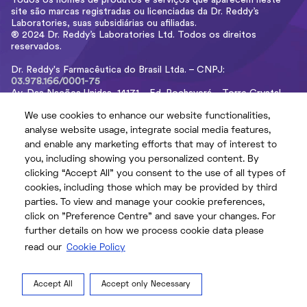
Todos os nomes de produtos e serviços que aparecem neste
site são marcas registradas ou licenciadas da Dr. Reddy’s
Laboratories, suas subsidiárias ou afiliadas.
® 2024 Dr. Reddy’s Laboratories Ltd. Todos os direitos
reservados.
Dr. Reddy's Farmacêutica do Brasil Ltda. – CNPJ:
03.978.166/0001-75
Av. Das Nações Unidas, 14171 – Ed. Rochaverá – Torre Crystal –
32º Andar.
CEP: 04794-000 – São Paulo / SP – Brasil
We use cookies to enhance our website functionalities,
We use cookies to enhance our website functionalities,
analyse website usage, integrate social media features,
analyse website usage, integrate social media features,
and enable any marketing efforts that may of interest to
and enable any marketing efforts that may of interest to
you, including showing you personalized content. By
you, including showing you personalized content. By
POLÍTICA DE PRIVACIDADE
clicking “Accept All” you consent to the use of all types of
clicking “Accept All” you consent to the use of all types of
ACESSIBILIDADE
cookies, including those which may be provided by third
cookies, including those which may be provided by third
parties. To view and manage your cookie preferences,
parties. To view and manage your cookie preferences,
POLÍTICA DE COOKIES
click on "Preference Centre" and save your changes. For
click on "Preference Centre" and save your changes. For
TERMOS E CONDIÇÕES
further details on how we process cookie data please
further details on how we process cookie data please
read our
read our
Cookie Policy
Cookie Policy
Centro de preferências de cookies
Accept All
Accept All
Accept only Necessary
Accept only Necessary