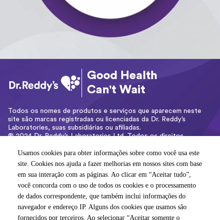
Good Health
Can't Wait
Todos os nomes de produtos e serviços que aparecem neste
site são marcas registradas ou licenciadas da Dr. Reddy’s
Laboratories, suas subsidiárias ou afiliadas.
® 2024 Dr. Reddy’s Laboratories Ltd. Todos os direitos
reservados.
Usamos cookies para obter informações sobre como você usa este
Usamos cookies para obter informações sobre como você usa este
Dr. Reddy's Farmacêutica do Brasil Ltda. – CNPJ:
site. Cookies nos ajuda a fazer melhorias em nossos sites com base
site. Cookies nos ajuda a fazer melhorias em nossos sites com base
03.978.166/0001-75
em sua interação com as páginas. Ao clicar em “Aceitar tudo”,
em sua interação com as páginas. Ao clicar em “Aceitar tudo”,
Av. Das Nações Unidas, 14171 – Ed. Rochaverá – Torre Crystal –
você concorda com o uso de todos os cookies e o processamento
você concorda com o uso de todos os cookies e o processamento
32º Andar.
CEP: 04794-000 – São Paulo / SP – Brasil
de dados correspondente, que também inclui informações do
de dados correspondente, que também inclui informações do
navegador e endereço IP. Alguns dos cookies que usamos são
navegador e endereço IP. Alguns dos cookies que usamos são
fornecidos por terceiros. Ao selecionar “Aceitar somente o
fornecidos por terceiros. Ao selecionar “Aceitar somente o