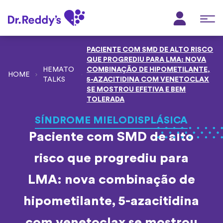
PACIENTE COM SMD DE ALTO RISCO
QUE PROGREDIU PARA LMA: NOVA
HEMATO
COMBINAÇÃO DE HIPOMETILANTE,
TALKS
5-AZACITIDINA COM VENETOCLAX
SE MOSTROU EFETIVA E BEM
TOLERADA
SÍNDROME MIELODISPLÁSICA
Paciente com SMD de alto
risco que progrediu para
LMA: nova combinação de
hipometilante, 5-azacitidina
com venetoclax se mostrou