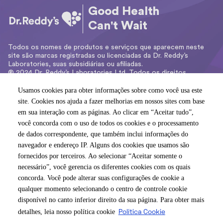
Good Health
Can't Wait
Todos os nomes de produtos e serviços que aparecem neste
site são marcas registradas ou licenciadas da Dr. Reddy’s
Laboratories, suas subsidiárias ou afiliadas.
® 2024 Dr. Reddy’s Laboratories Ltd. Todos os direitos
reservados.
Usamos cookies para obter informações sobre como você usa este
Usamos cookies para obter informações sobre como você usa este
Dr. Reddy's Farmacêutica do Brasil Ltda. – CNPJ:
site. Cookies nos ajuda a fazer melhorias em nossos sites com base
site. Cookies nos ajuda a fazer melhorias em nossos sites com base
03.978.166/0001-75
em sua interação com as páginas. Ao clicar em “Aceitar tudo”,
em sua interação com as páginas. Ao clicar em “Aceitar tudo”,
Av. Das Nações Unidas, 14171 – Ed. Rochaverá – Torre Crystal –
você concorda com o uso de todos os cookies e o processamento
você concorda com o uso de todos os cookies e o processamento
32º Andar.
CEP: 04794-000 – São Paulo / SP – Brasil
de dados correspondente, que também inclui informações do
de dados correspondente, que também inclui informações do
navegador e endereço IP. Alguns dos cookies que usamos são
navegador e endereço IP. Alguns dos cookies que usamos são
fornecidos por terceiros. Ao selecionar “Aceitar somente o
fornecidos por terceiros. Ao selecionar “Aceitar somente o
POLÍTICA DE PRIVACIDADE
necessário”, você gerencia os diferentes cookies com os quais
necessário”, você gerencia os diferentes cookies com os quais
concorda. Você pode alterar suas configurações de cookie a
concorda. Você pode alterar suas configurações de cookie a
ACESSIBILIDADE
qualquer momento selecionando o centro de controle cookie
qualquer momento selecionando o centro de controle cookie
POLÍTICA DE COOKIES
disponível no canto inferior direito da sua página. Para obter mais
disponível no canto inferior direito da sua página. Para obter mais
detalhes, leia nosso política cookie
detalhes, leia nosso política cookie
Política Cookie
Política Cookie
TERMOS E CONDIÇÕES